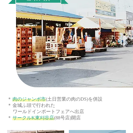
肉のジャンボ市
(土日営業の肉のDS)を併設
金城ふ頭で行われた
ワールドインポートフェアへ出店
サークルK東刈谷店
(88号店)開店