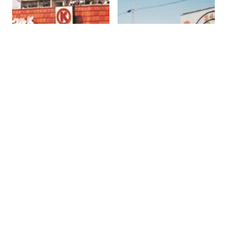
1987年
(昭和62年)
(株)ヤマセ商店
(酒卸)と提携
酒類の輸入開始(並行輸入や逆輸入)
良い物をより安くをモットーにPB商品を開発