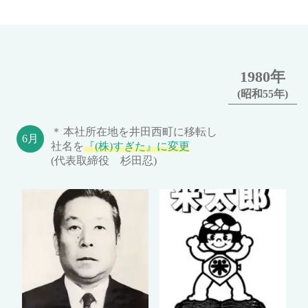
1980年
(昭和55年)
本社所在地を井田西町に移転し
社名を
『(株)すぎた』に変更
(代表取締役 杉田忍)