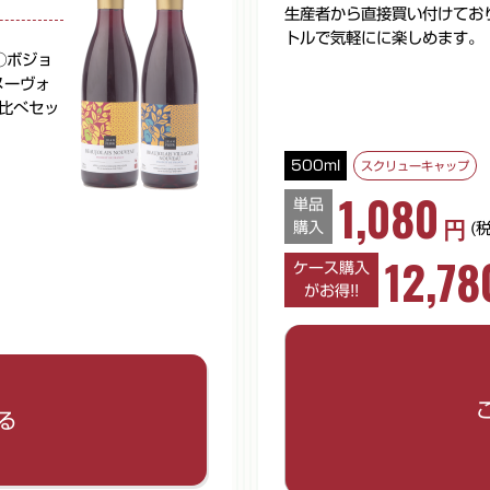
生産者から直接買い付けてお
トルで気軽にに楽しめます。
①ボジョ
ヌーヴォ
比べセッ
500ml
スクリューキャップ
1,080
単品
円
購入
(
12,78
ケース購入
がお得!!
ご希望の数量を入力してくだ
リセットして閉じる
単品数量
る
※単品数量は1～11本まで
※半角数字でご入力ください