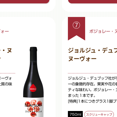
⑦
ヴォー
ボジョレー・ヌ
ー・ヌ
ジョルジュ・デュ
ン
ヌーヴォー
ヌーヴォ
ジョルジュ・デュブッフ社が
上質の味
ーの象徴的存在。果実や花の
ティな味わい。ボジョレー・
まった１本です。
[特典]1本につきグラス1脚
750ml
スクリューキャップ