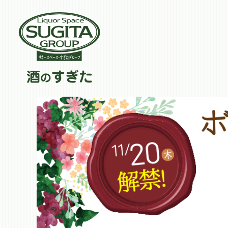
酒
すぎた
の