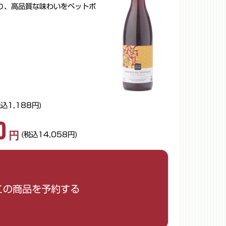
り、高品質な味わいをペットボ
税込1,188円)
0
円
(税込14,058円)
リセットして閉じる
さい。
ケース数量
この商品を予約する
(12本入)
ご入力いただけます。
。