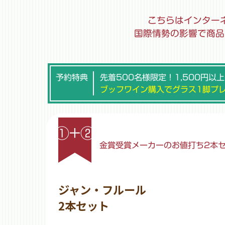
こちらはインター
国際情勢の影響で商品
予約特典
先着500名様限定！1,500円以
ブッフワイン購入でグラス1脚プ
①+②
金賞受賞メーカーのお値打ち2本
ジャン・フルール
2本セット