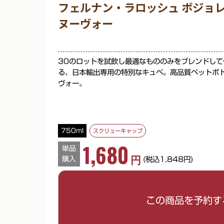
フェルナン・ラロッシュ ボジョ
ヌーヴォー
30のロットを試飲し最適なもののみをブレンドして
る、日本輸出専用の特別なキュベ。高品質ペットボ
ヴォー。
750ml
スクリューキャップ
1,680
単品
円
購入
(税込1,848円)
ご希望の数量を入力してください。
この商品を予約す
数量
※半角数字でご入力ください。