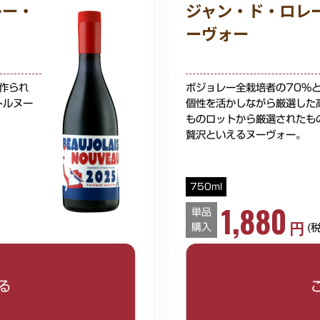
レー・
ジャン・ド・ロレ
ーヴォー
作られ
ボジョレー全栽培者の70%
トルヌー
個性を活かしながら厳選した
ものロットから厳選されたも
贅沢といえるヌーヴォー。
750ml
1,880
単品
円
購入
(
リセットして閉じる
ご希望の数量を入力してくだ
る
数量
※半角数字でご入力ください