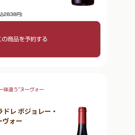
込2838円)
リセットして閉じる
さい。
この商品を予約する
。
一味違う”ヌーヴォー
ラドレ ボジョレー・
ーヴォー