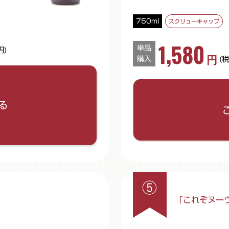
750ml
スクリューキャップ
1,580
単品
円)
円
購入
(
リセットして閉じる
ご希望の数量を入力してくだ
る
数量
※半角数字でご入力ください
⑤
！
「これぞヌー