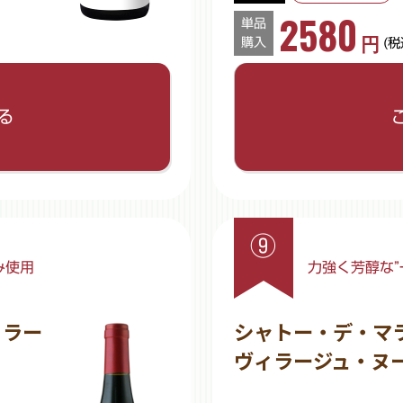
2580
単品
円
購入
(税
リセットして閉じる
ご希望の数量を入力してくだ
る
数量
※半角数字でご入力ください
⑨
み使用
力強く芳醇な”
ィラー
シャトー・デ・マ
ヴィラージュ・ヌ