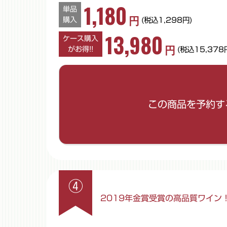
1,180
単品
円
購入
(税込1,298円)
13,980
ケース購入
円
がお得!!
(税込15,378
ご希望の数量を入力してください。
ケース数量
単品数量
この商品を予約す
(12本入)
※単品数量は1～11本までご入力いただけます。
※半角数字でご入力ください。
④
2019年金賞受賞の高品質ワイン